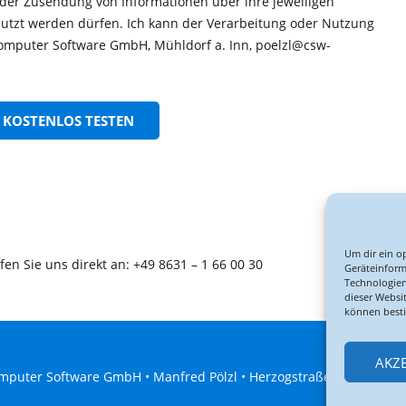
er Zusendung von Informationen über ihre jeweiligen
nutzt werden dürfen. Ich kann der Verarbeitung oder Nutzung
omputer Software GmbH, Mühldorf a. Inn, poelzl@csw-
Um dir ein o
fen Sie uns direkt an: +49 8631 – 1 66 00 30
Geräteinform
Technologien
dieser Websi
können best
AKZ
puter Software GmbH • Manfred Pölzl • Herzogstraße 6 • 84453 Mü