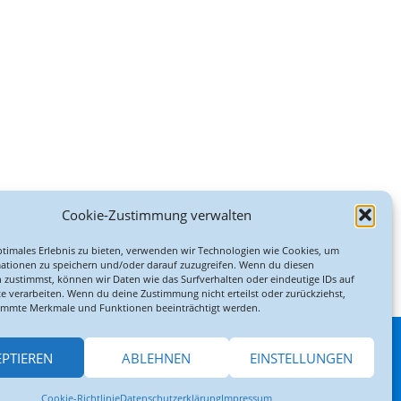
Cookie-Zustimmung verwalten
ptimales Erlebnis zu bieten, verwenden wir Technologien wie Cookies, um
ationen zu speichern und/oder darauf zuzugreifen. Wenn du diesen
 zustimmst, können wir Daten wie das Surfverhalten oder eindeutige IDs auf
te verarbeiten. Wenn du deine Zustimmung nicht erteilst oder zurückziehst,
immte Merkmale und Funktionen beeinträchtigt werden.
EPTIEREN
ABLEHNEN
EINSTELLUNGEN
hldorf a. Inn
Cookie-Richtlinie
Datenschutzerklärung
Impressum